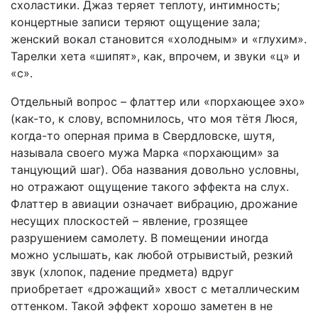
схоластики. Джаз теряет теплоту, интимность;
концертные записи теряют ощущение зала;
женский вокал становится «холодным» и «глухим».
Тарелки хета «шипят», как, впрочем, и звуки «ц» и
«с».
Отдельный вопрос – флаттер или «порхающее эхо»
(как-то, к слову, вспомнилось, что моя тётя Люся,
когда-то оперная прима в Свердловске, шутя,
называла своего мужа Марка «порхающим» за
танцующий шаг). Оба названия довольно условны,
но отражают ощущение такого эффекта на слух.
Флаттер в авиации означает вибрацию, дрожание
несущих плоскостей – явление, грозящее
разрушением самолету. В помещении иногда
можно услышать, как любой отрывистый, резкий
звук (хлопок, падение предмета) вдруг
приобретает «дрожащий» хвост с металлическим
оттенком. Такой эффект хорошо заметен в не