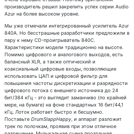
производитель решил закрепить успех серии Audio
Azur на более высоком уровне.
Мы уже отмечали интегрированный усилитель Azur
840A. Но бесстрашные разработчики предложили в
пару к нему CD-проигрыватель 840С.
Характеристики модели традиционно на высоте.
Помимо цифрового и аналогового выходов, есть
балансный XLR, а также оптический и
коаксиальный цифровые входы, позволяющие
использовать ЦАП и цифровой фильтр для
повышения частоты дискретизации и разрядности
цифрового потока с внешнего источника до 24
бит/384 кГц - это выглядит заманчиво (по крайней
мере, на бумаге) на фоне стандартных 16 бит/44,1
кГц. Лоток работает быстро и бесшумно.
Поставьте
Drum
Slapp
Happy
, и аппарат разложит
трек по полочкам, проявив при этом отличное
разрешение. Музыкальная сцена прозрачная,