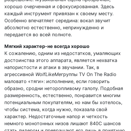
хорошо очерченная и сфокусированная. Здесь
каждый инструмент привязан к своему месту.
Особенно впечатляет середина: вокал звучит
абсолютно естественно, непринужденно и
передается во всей полноте.
Мягкий характер-не всегда хорошо
К сожалению, одним из недостатков, умаляющих
достоинства этого аппарата, является нехватка
напористости и атаки в звучании. Так, в
агрессивной
Wolf
Like
Me
группы TV On The Radio
маловато «тяги»: исполнение, если говорить
образно, сродни неторопливому галопу. Подобная
размеренность, естественно, понравится многим
потенциальным покупателям, но нам бы хотелось,
чтобы система, когда нужно, показала свой
характер. Недостаточные напор и четкость
немного монотонных низов лишают 840С шансов
стать лидером и превращают его лишь в приятную