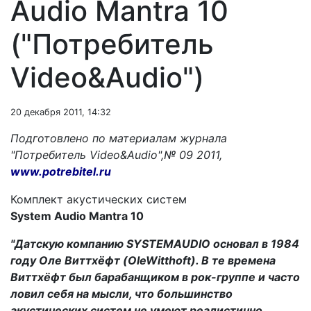
Audio Mantra 10
("Потребитель
Video&Audio")
20 декабря 2011, 14:32
Подготовлено по материалам журнала
"Потребитель
Video&
Audio",№ 09 2011,
www.potrebitel.ru
Комплект акустических систем
System
Audio
Mantra
10
"
Датскую компанию
SYSTEM
AUDIO
основал в 1984
году Оле Виттхёфт (
Ole
Witthoft
). В те времена
Виттхёфт был барабанщиком в рок-группе и часто
ловил себя на мысли, что большинство
акустических систем не умеют реалистично