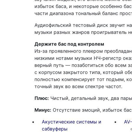
избыток баса, и некоторые особенно ба
части диапазона тональный баланс прос
Аудиофильский тестовый диск звучит на
музыки разных жанров проигрыватель н
Держите бас под контролем
Из-за проявленного плеером преобладан
низкими нотами музыки НЧ-регистр оказ
верный путь — позаботиться обо всем з
с корпусом закрытого типа, который об
полностью компенсирует тот подъем, ко
точный звук во всем спектре частот.
Плюс:
Чистый, детальный звук, два пар
Минус:
Отсутствие эмоций, избыток бас
Акустические системы и
AV
сабвуферы