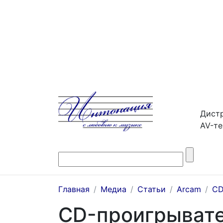
Дистр
AV-те
Главная
Медиа
Статьи
Arcam
СD
CD-проигрывате