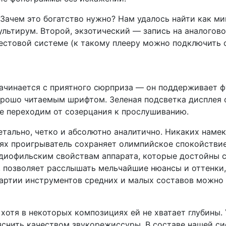
 Зачем это богатство нужно? Нам удалось найти как м
льтирум. Второй, экзотический — запись на аналогово
стовой системе (к такому плееру можно подключить с
ачинается с приятного сюрприза — он поддерживает ф
хорошо читаемым шрифтом. Зеленая подсветка дисплея
же переходим от созерцания к прослушиванию.
етально, четко и абсолютно аналитично. Никаких наме
иях проигрыватель сохраняет олимпийское спокойстви
удиофильским свойствам аппарата, которые достойны 
, позволяет расслышать мельчайшие нюансы и оттенки,
артии инструментов средних и малых составов можно 
хотя в некоторых композициях ей не хватает глубины
ъяснить качеством звукорежиссуры. В составе нашей 