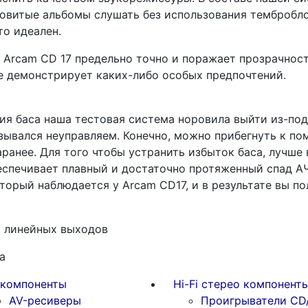
совитые альбомы слушать без использования тембробло
то идеален.
 Arcam CD 17 предельно точно и поражает прозрачнос
е демонстрирует каких-либо особых предпочтений.
ия баса наша тестовая система норовила выйти из-под
ывался неуправляем. Конечно, можно прибегнуть к по
аранее. Для того чтобы устранить избыток баса, лучше
еспечивает плавный и достаточно протяженный спад АЧ
торый наблюдается у Arcam CD17, и в результате вы п
ы линейных выходов
а
-компоненты
Hi-Fi стерео компонент
AV-ресиверы
Проигрыватели CD