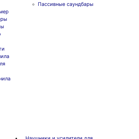
Пассивные саундбары
мер
еры
ты
о
ти
нила
ля
нила
Наушники и усилители для