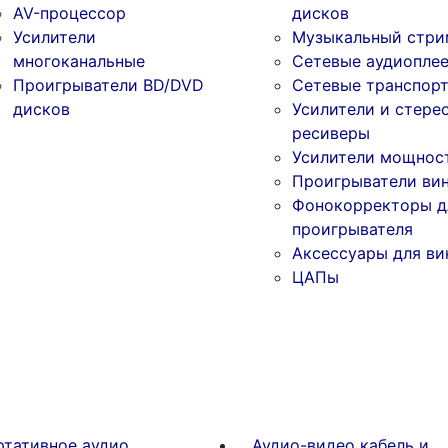
AV-процессор
дисков
Усилители
Музыкальный стри
многоканальные
Сетевые аудиопле
Проигрыватели BD/DVD
Сетевые транспор
дисков
Усилители и стере
ресиверы
Усилители мощнос
Проигрыватели ви
Фонокорректоры д
проигрывателя
Аксессуары для ви
ЦАПы
ртативное аудио
Аудио-видео кабель и