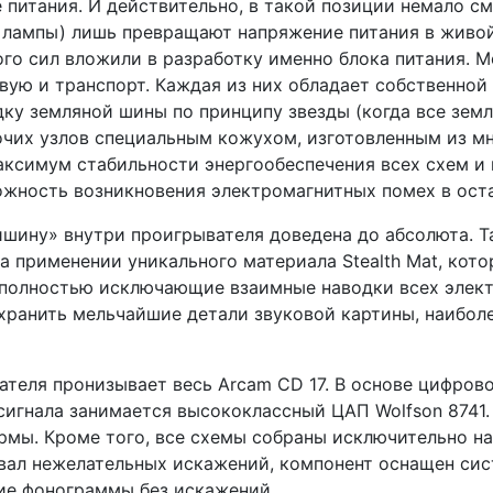
е питания. И действительно, в такой позиции немало с
 лампы) лишь превращают напряжение питания в живо
ного сил вложили в разработку именно блока питания
вую и транспорт. Каждая из них обладает собственной
ку земляной шины по принципу звезды (когда все зем
прочих узлов специальным кожухом, изготовленным из
максимум стабильности энергообеспечения всех схем 
ожность возникновения электромагнитных помех в оста
шину» внутри проигрывателя доведена до абсолюта. Та
 на применении уникального материала Stealth Mat, ко
 полностью исключающие взаимные наводки всех элект
хранить мельчайшие детали звуковой картины, наибол
теля пронизывает весь Arcam CD 17. В основе цифров
сигнала занимается высококлассный ЦАП Wolfson 8741.
рмы. Кроме того, все схемы собраны исключительно н
звал нежелательных искажений, компонент оснащен сис
ие фонограммы без искажений.