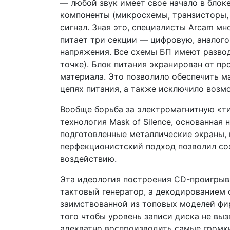
— любой звук имеет свое начало в блок
компоненты (микросхемы, транзисторы,
сигнал. Зная это, специалисты Arcam м
питает три секции — цифровую, аналого
напряжения. Все схемы БП имеют развод
точке). Блок питания экранирован от 
материала. Это позволило обеспечить 
цепях питания, а также исключило возм
Вообще борьба за электромагнитную «ти
технология Mask of Silence, основанная
подготовленные металлические экраны,
перфекционистский подход позволил со
воздействию.
Эта идеология построения CD-проигрыва
тактовый генератор, а декодированием 
заимствованной из топовых моделей фи
того чтобы уровень записи диска не вы
адекватно воспроизводить самые громк