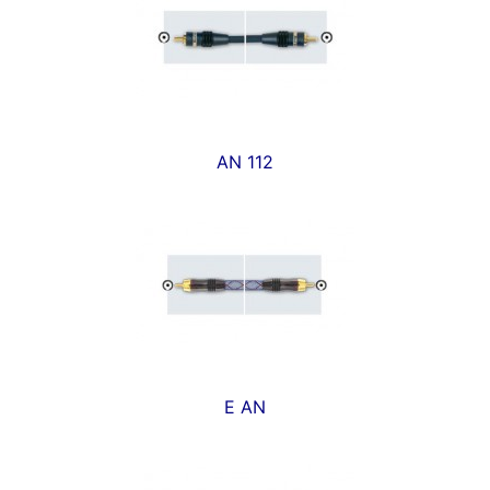
AN 112
E AN