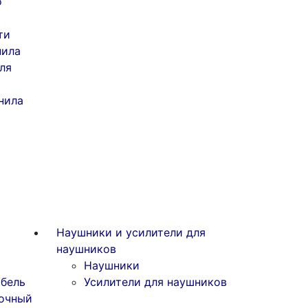
о
ти
нила
ля
нила
Наушники и усилители для
наушников
Наушники
бель
Усилители для наушников
очный