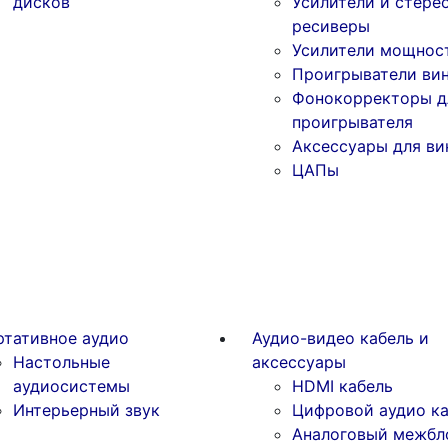
дисков
Усилители и стере
ресиверы
Усилители мощнос
Проигрыватели ви
Фонокорректоры д
проигрывателя
Аксессуары для ви
ЦАПы
ртативное аудио
Аудио-видео кабель и
Настольные
аксессуары
аудиосистемы
HDMI кабель
Интерьерный звук
Цифровой аудио ка
Аналоговый межбл