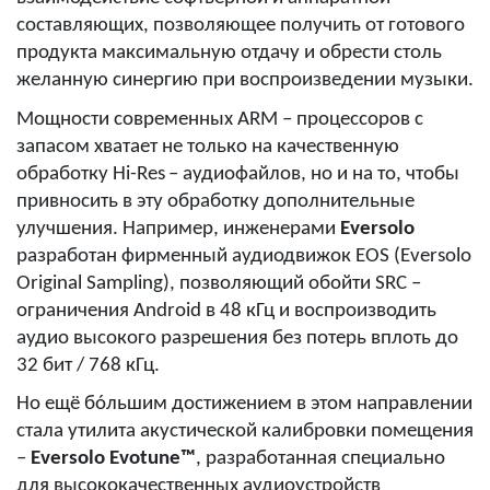
составляющих, позволяющее получить от готового
продукта максимальную отдачу и обрести столь
желанную синергию при воспроизведении музыки.
Мощности современных ARM – процессоров с
запасом хватает не только на
качественную
обработку
Hi
-
Res
–
аудиофайлов, но и на то, чтобы
привносить в эту обработку дополнительные
улучшения. Например, инженерами
Eversolo
разработан фирменный аудиодвижок EOS (Eversolo
Original Sampling), позволяющий обойти SRC –
ограничения
Android в 48 кГц и воспроизводить
аудио высокого разрешения без потерь вплоть до
32 бит / 768 кГц.
Но ещё б
óльшим достижением в этом направлении
стала утилита акустической калибровки помещения
–
Eversolo Evotune™
, разработанная специально
для высококачественных аудиоустройств