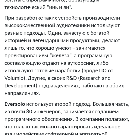
software (программного), образующих
технологический “инь и ян“.
При разработке таких устройств
производители
высококачественной аудиотехники используют
разные подходы. Одни, зачастую с богатой
историей и легендарными продуктами, делают
лишь то, что хорошо умеют – занимаются
проектированием “железа”, а программную
составляющую отдают на аутсорсинг, либо
используют готовые наработки (вроде ПО от
Volumio
).
Другие, в своих R&D (Research and
Development) подразделениях, работают в обоих
направлениях.
Eversolo
использует второй подход. Большая часть,
из почти 80 инженеров, занимается созданием
программного обеспечения. В компании полагают,
что только так можно гарантировать
идеальное
взаимодействие софтверной и аппаратной